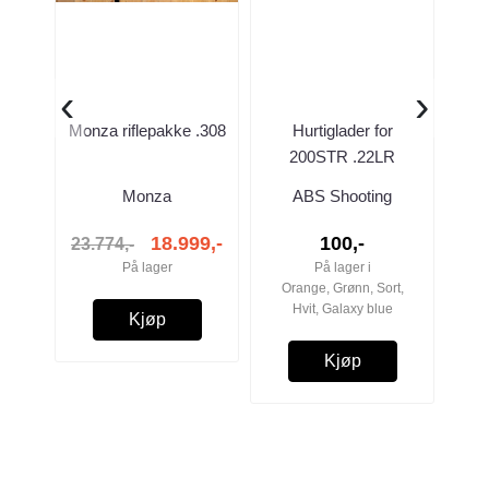
‹
›
Monza riflepakke .308
Hurtiglader for
Ori
200STR .22LR
magasin
Monza
ABS Shooting
18.999,-
100,-
23.774,-
På lager
På lager i
Orange, Grønn, Sort,
Hvit, Galaxy blue
Kjøp
Kjøp