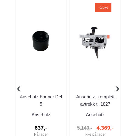
-15%
‹
›
Anschutz Fortner Del
Anschutz, komplett
Kli
5
avtrekk til 1827
Fortner.
Anschutz
Anschutz
637,-
4.369,-
5.140,-
På lager
Ikke på lager