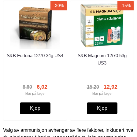
-30%
-15%
S&B Fortuna 12/70 34g US4
S&B Magnum 12/70 53g
US3
6,02
12,92
8,60
15,20
Ikke på lager
Ikke på lager
Kjøp
Kjøp
Valg av ammunisjon avhenger av flere faktorer, inkludert hva