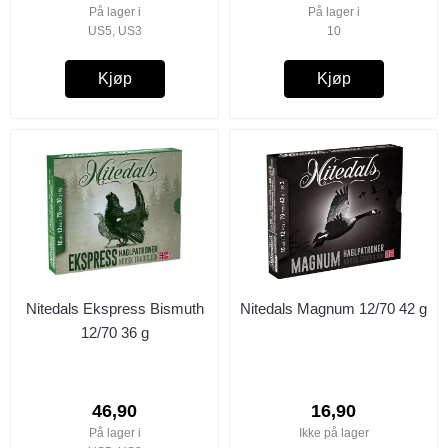
På lager i
På lager i
US5, US3
10
Kjøp
Kjøp
Nitedals Ekspress Bismuth
Nitedals Magnum 12/70 42 g
12/70 36 g
46,90
16,90
På lager i
Ikke på lager