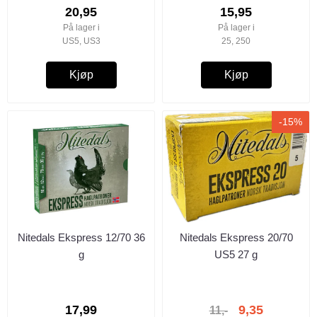
20,95
15,95
På lager i
På lager i
US5, US3
25, 250
Kjøp
Kjøp
-15%
Nitedals Ekspress 12/70 36
Nitedals Ekspress 20/70
g
US5 27 g
17,99
9,35
11,-