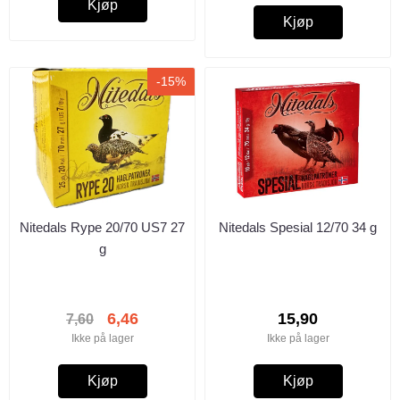
Kjøp
Kjøp
-15%
Nitedals Rype 20/70 US7 27
Nitedals Spesial 12/70 34 g
g
6,46
15,90
7,60
Ikke på lager
Ikke på lager
Kjøp
Kjøp