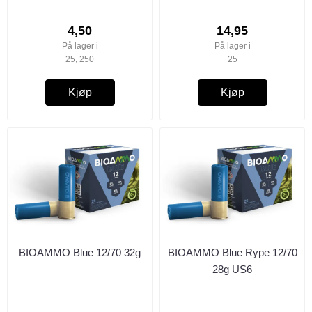
4,50
14,95
På lager i
På lager i
25, 250
25
Kjøp
Kjøp
BIOAMMO Blue 12/70 32g
BIOAMMO Blue Rype 12/70
28g US6