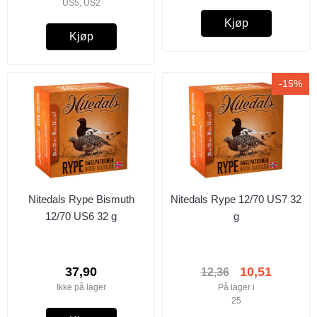
US5, US2
Kjøp
Kjøp
-15%
Nitedals Rype Bismuth
Nitedals Rype 12/70 US7 32
12/70 US6 32 g
g
37,90
10,51
12,36
Ikke på lager
På lager i
25