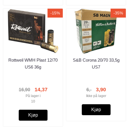
-15%
-35%
Rottweil WMH Plast 12/70
S&B Corona 20/70 33,5g
US6 36g
US7
14,37
3,90
16,90
6,-
På lager i
Ikke på lager
10
Kjøp
Kjøp