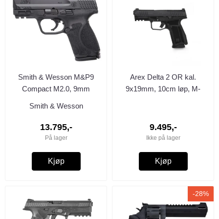
Smith & Wesson M&P9
Arex Delta 2 OR kal.
Compact M2.0, 9mm
9x19mm, 10cm løp, M-
3,6"/9,1cm ...
compact ...
Smith & Wesson
13.795,-
9.495,-
På lager
Ikke på lager
Kjøp
Kjøp
-28%