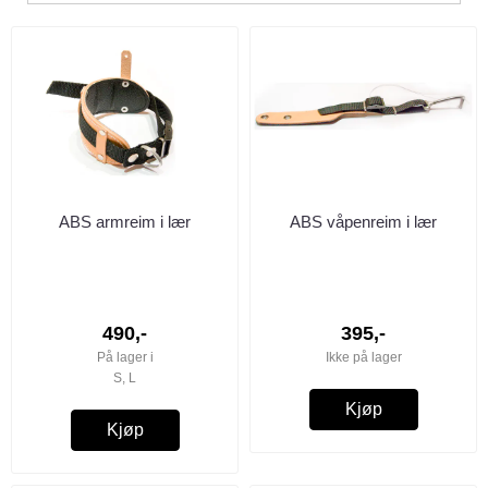
ABS armreim i lær
ABS våpenreim i lær
490,-
395,-
På lager i
Ikke på lager
S, L
Kjøp
Kjøp