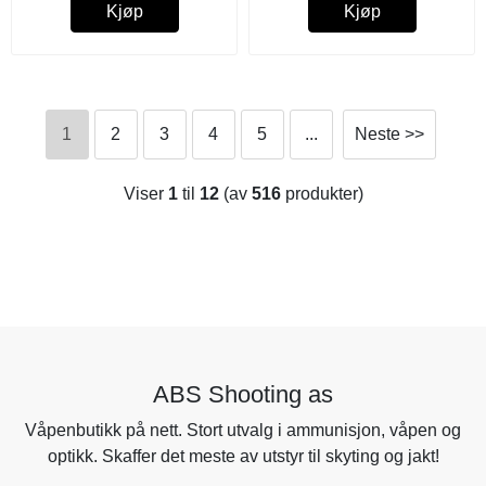
Kjøp
Kjøp
1
2
3
4
5
...
Neste >>
Viser
1
til
12
(av
516
produkter)
ABS Shooting as
Våpenbutikk på nett. Stort utvalg i ammunisjon, våpen og
optikk. Skaffer det meste av utstyr til skyting og jakt!