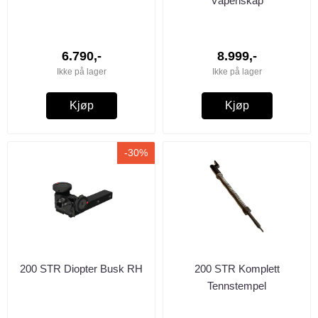
Våpenskap
6.790,-
8.999,-
Ikke på lager
Ikke på lager
Kjøp
Kjøp
-30%
200 STR Diopter Busk RH
200 STR Komplett
Tennstempel