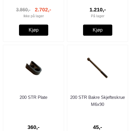
2.702,-
1.210,-
3.860,-
Ikke på lager
På lager
Kjøp
Kjøp
200 STR Plate
200 STR Bakre Skjefteskrue
M6x90
360,-
45,-