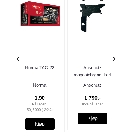
‹
›
Norma TAC-22
Anschutz
Par
magasinbrønn, kort
komplett
Norma
Anschutz
1,90
1.790,-
På lager i
Ikke på lager
50, 5000 (-20%)
Kjøp
Kjøp