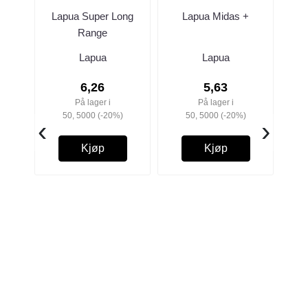
Lapua Super Long
Lapua Midas +
S
Range
Lapua
Lapua
6,26
5,63
På lager i
På lager i
50, 5000 (-20%)
50, 5000 (-20%)
‹
›
Kjøp
Kjøp