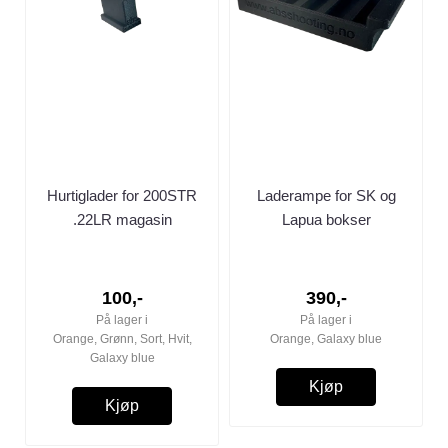
Hurtiglader for 200STR
Laderampe for SK og
.22LR magasin
Lapua bokser
100,-
390,-
På lager i
På lager i
Orange, Grønn, Sort, Hvit,
Orange, Galaxy blue
Galaxy blue
Kjøp
Kjøp