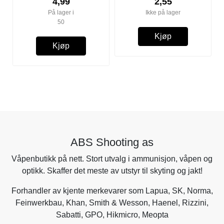
4,99
2,55
På lager i
Ikke på lager
50
Kjøp
Kjøp
ABS Shooting as
Våpenbutikk på nett. Stort utvalg i ammunisjon, våpen og
optikk. Skaffer det meste av utstyr til skyting og jakt!
Forhandler av kjente merkevarer som
Lapua
,
SK
,
Norma
,
Feinwerkbau
,
Khan
,
Smith & Wesson
,
Haenel
, Rizzini,
Sabatti
,
GPO
,
Hikmicro
, Meopta