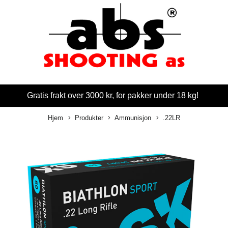
Gratis frakt over 3000 kr, for pakker under 18 kg!
Hjem
Produkter
Ammunisjon
.22LR