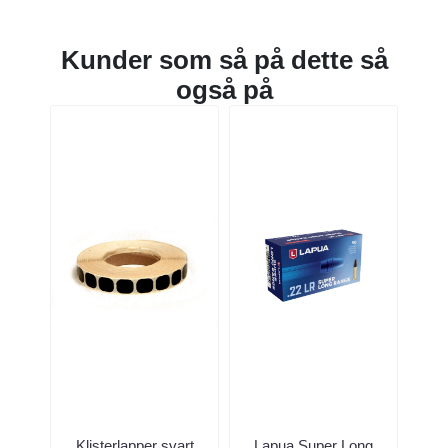
Kunder som så på dette så
også på
Klisterlapper svart
Lapua Super Long
S