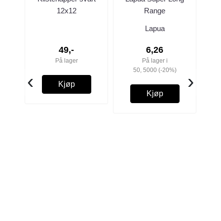
12x12
Range
Lapua
49,-
6,26
På lager
På lager i
50, 5000 (-20%)
‹
›
Kjøp
Kjøp