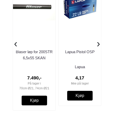
‹
›
Blaser løp for 200STR
Lapua Pistol OSP
6,5x55 SKAN
Lapua
7.490,-
4,17
På lager i
Ikke på lager
70cm Ø21, 74cm Ø21
Kjøp
Kjøp